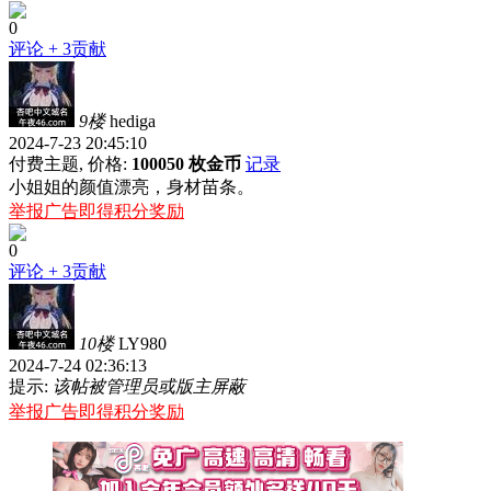
0
评论
+ 3贡献
9楼
hediga
2024-7-23 20:45:10
付费主题, 价格:
100050 枚金币
记录
小姐姐的颜值漂亮，身材苗条。
举报广告即得积分奖励
0
评论
+ 3贡献
10楼
LY980
2024-7-24 02:36:13
提示:
该帖被管理员或版主屏蔽
举报广告即得积分奖励