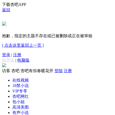
下载杏吧APP
返回
抱歉，指定的主题不存在或已被删除或正在被审核
[ 点击这里返回上一页 ]
登录
|
注册
触屏版
|
电脑版
访客
杏吧 杏吧有你春暖花开
登陆
注册
在线视频
18禁小说
VIP专享
杏吧网红
包小姐
高清美图
有声小说