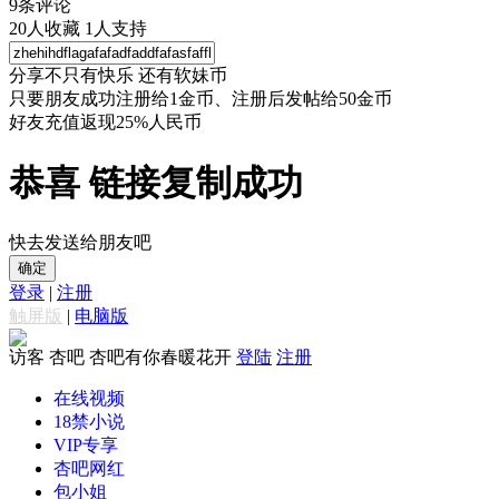
9
条评论
20
人收藏
1
人支持
分享不只有快乐 还有软妹币
只要朋友成功注册给1金币、注册后发帖给50金币
好友充值返现25%人民币
恭喜 链接复制成功
快去发送给朋友吧
确定
登录
|
注册
触屏版
|
电脑版
访客
杏吧 杏吧有你春暖花开
登陆
注册
在线视频
18禁小说
VIP专享
杏吧网红
包小姐