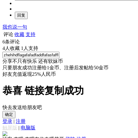
我也说一句
评论
收藏
支持
6
条评论
4
人收藏
1
人支持
分享不只有快乐 还有软妹币
只要朋友成功注册给1金币、注册后发帖给50金币
好友充值返现25%人民币
恭喜 链接复制成功
快去发送给朋友吧
确定
登录
|
注册
触屏版
|
电脑版