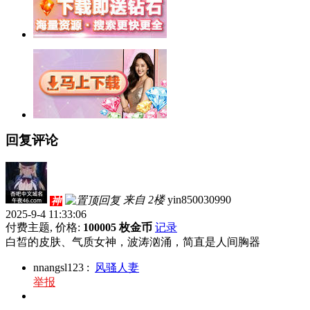
回复评论
来自 2楼
yin850030990
神
2025-9-4 11:33:06
付费主题, 价格:
100005 枚金币
记录
白皙的皮肤、气质女神，波涛汹涌，简直是人间胸器
nnangsl123
:
风骚人妻
举报