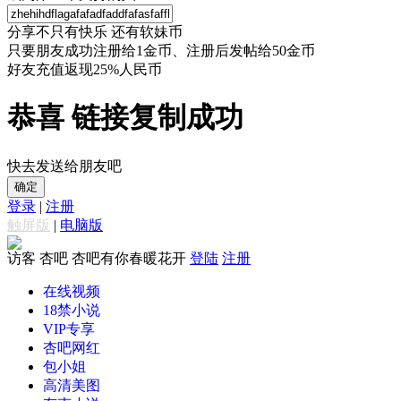
分享不只有快乐 还有软妹币
只要朋友成功注册给1金币、注册后发帖给50金币
好友充值返现25%人民币
恭喜 链接复制成功
快去发送给朋友吧
确定
登录
|
注册
触屏版
|
电脑版
访客
杏吧 杏吧有你春暖花开
登陆
注册
在线视频
18禁小说
VIP专享
杏吧网红
包小姐
高清美图