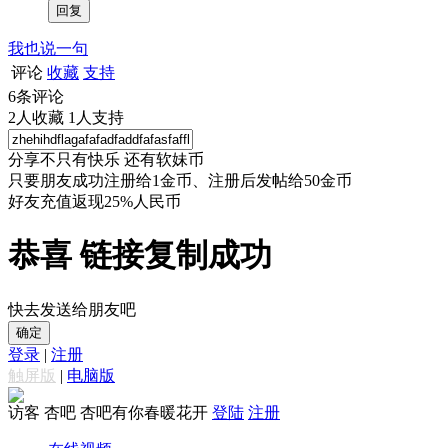
我也说一句
评论
收藏
支持
6
条评论
2
人收藏
1
人支持
分享不只有快乐 还有软妹币
只要朋友成功注册给1金币、注册后发帖给50金币
好友充值返现25%人民币
恭喜 链接复制成功
快去发送给朋友吧
确定
登录
|
注册
触屏版
|
电脑版
访客
杏吧 杏吧有你春暖花开
登陆
注册